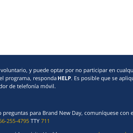
voluntario, y puede optar por no participar en cua
 el programa, responda
HELP
. Es posible que se apli
or de telefonía móvil.
d o preguntas para Brand New Day, comuníquese con 
66-255-4795
TTY
711