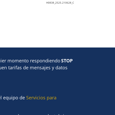
H0838_2525.210628_C
lquier momento respondiendo
STOP
quen tarifas de mensajes y datos
el equipo de
Servicios para