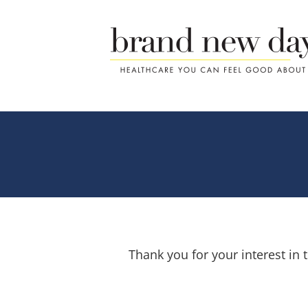
Skip
to
content
Thank you for your interest i