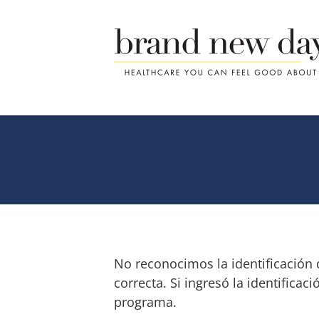
Skip
to
content
N
o reconocimos
la identificació
correcta. Si ingresó la identifica
programa.